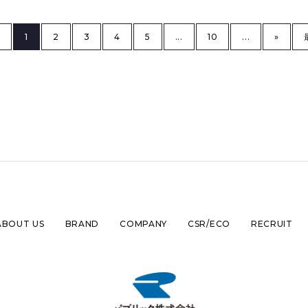
3
1
2
3
4
5
...
10
...
»
ABOUT US
BRAND
COMPANY
CSR/ECO
RECRUIT