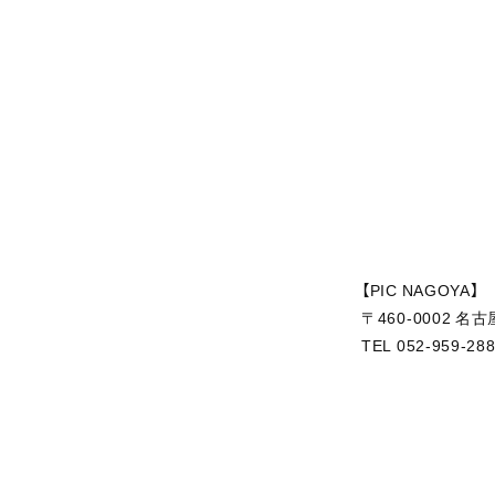
【PIC NAGOYA】
〒460-0002 名
TEL 052-959-28