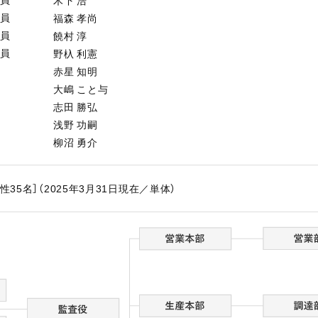
木下 浩
役員
福森 孝尚
役員
饒村 淳
役員
野杁 利憲
赤星 知明
大嶋 こと与
志田 勝弘
浅野 功嗣
柳沼 勇介
女性35名］（2025年3月31日現在／単体）