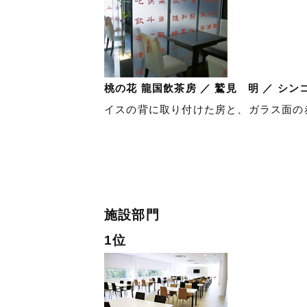
桃の花 龍国飲茶房 ／ 鷲見 明 ／ シン
イスの背に取り付けた房と、ガラス面の
施設部門
1位