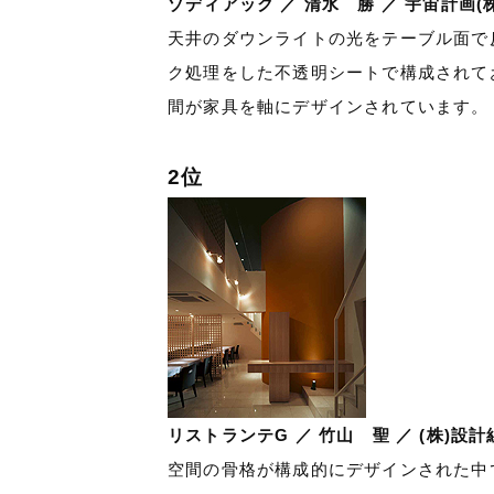
ゾディアック ／ 清水 勝 ／ 宇宙計画(株
天井のダウンライトの光をテーブル面で
ク処理をした不透明シートで構成されて
間が家具を軸にデザインされています。
2位
リストランテG ／ 竹山 聖 ／ (株)設
空間の骨格が構成的にデザインされた中